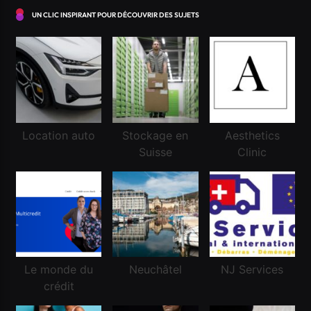
UN CLIC INSPIRANT POUR DÉCOUVRIR DES SUJETS
Financement
Conseils pour réussir à obtenir un crédit en Suisse
Location auto
Stockage en
Aesthetics
?
Suisse
Clinic
Juin 20, 2026
Le monde du
Neuchâtel
NJ Services
crédit