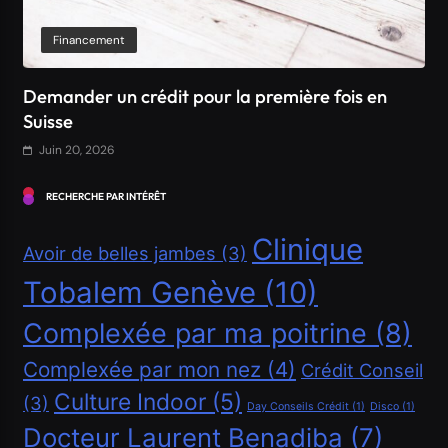
Financement
Demander un crédit pour la première fois en
Suisse
Juin 20, 2026
RECHERCHE PAR INTÉRÊT
Clinique
Avoir de belles jambes
(3)
Tobalem Genève
(10)
Complexée par ma poitrine
(8)
Complexée par mon nez
(4)
Crédit Conseil
Culture Indoor
(5)
(3)
Financement
Day Conseils Crédit
(1)
Disco
(1)
Docteur Laurent Benadiba
(7)