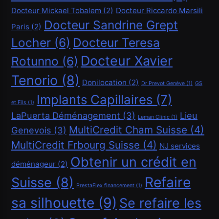
Comment obtenir un crédit Bancaire en Suisse ?
Docteur Mickael Tobalem
(2)
Docteur Riccardo Marsili
Juin 20, 2026
Docteur Sandrine Grept
Paris
(2)
Locher
(6)
Docteur Teresa
Docteur Xavier
Rotunno
(6)
Tenorio
(8)
Donilocation
(2)
Dr Prevot Genève
(1)
GS
Implants Capillaires
(7)
et Fils
(1)
LaPuerta Déménagement
(3)
Lieu
Leman Clinic
(1)
MultiCredit Cham Suisse
(4)
Genevois
(3)
MultiCredit Frbourg Suisse
(4)
NJ services
Financement
Obtenir un crédit en
déménageur
(2)
Refaire
Suisse
(8)
Demander un crédit de 20000 CHF
PrestaFlex financement
(1)
sa silhouette
(9)
Juin 20, 2026
Se refaire les