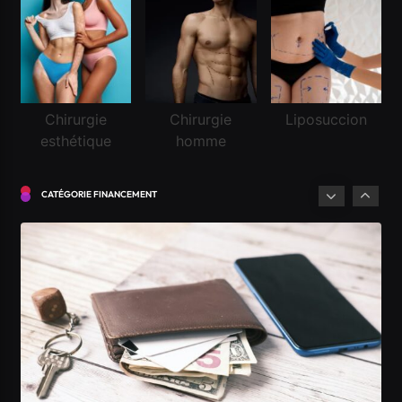
Financement
Chirurgie
Chirurgie
Liposuccion
esthétique
homme
Réussir une demande de crédit frontalier
Juin 20, 2026
CATÉGORIE FINANCEMENT