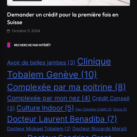
Comment obtenir un crédit Bancaire en Suisse ?
Octobre 11, 2024
RECHERCHE PAR INTÉRÊT
Clinique
Avoir de belles jambes
(3)
Tobalem Genève
(10)
Complexée par ma poitrine
(8)
Complexée par mon nez
(4)
Crédit Conseil
Culture Indoor
(5)
(3)
Day Conseils Crédit
(1)
Disco
(1)
Financement
Docteur Laurent Benadiba
(7)
Demander un crédit de 20000 CHF
Docteur Mickael Tobalem
(2)
Docteur Riccardo Marsili