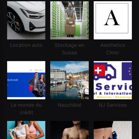
Location auto
Stockage en
Aesthetics
Financement
Suisse
Clinic
Réussir une demande de crédit frontalier
Octobre 11, 2024
Le monde du
Neuchâtel
NJ Services
crédit