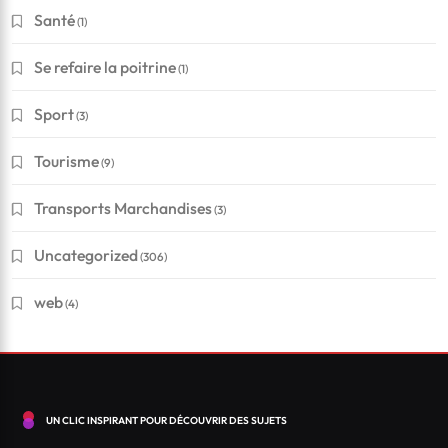
Santé
(1)
Se refaire la poitrine
(1)
Sport
(3)
Tourisme
Financement
(9)
Transports Marchandises
(3)
Conseils pour réussir à obtenir un crédit en Suisse
?
Uncategorized
(306)
Octobre 11, 2024
web
(4)
UN CLIC INSPIRANT POUR DÉCOUVRIR DES SUJETS