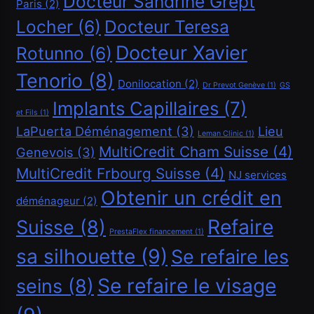
Docteur Sandrine Grept
Octobre 11, 2024
Paris
(2)
Locher
(6)
Docteur Teresa
Docteur Xavier
Rotunno
(6)
Tenorio
(8)
Donilocation
(2)
Dr Prevot Genève
(1)
GS
Implants Capillaires
(7)
et Fils
(1)
Financement
LaPuerta Déménagement
(3)
Lieu
Leman Clinic
(1)
MultiCredit Cham Suisse
(4)
Genevois
(3)
Demander un crédit de 40000 CHF
MultiCredit Frbourg Suisse
(4)
NJ services
Octobre 11, 2024
Obtenir un crédit en
déménageur
(2)
Refaire
Suisse
(8)
PrestaFlex financement
(1)
sa silhouette
(9)
Se refaire les
Se refaire le visage
seins
(8)