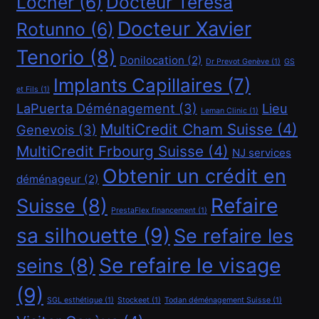
Locher
(6)
Docteur Teresa
Demander un crédit de 20000 CHF
Docteur Xavier
Rotunno
(6)
Octobre 1, 2021
Tenorio
(8)
Donilocation
(2)
Dr Prevot Genève
(1)
GS
Implants Capillaires
(7)
et Fils
(1)
LaPuerta Déménagement
(3)
Lieu
Leman Clinic
(1)
MultiCredit Cham Suisse
(4)
Genevois
(3)
Financement
MultiCredit Frbourg Suisse
(4)
NJ services
Obtenir un crédit en
déménageur
(2)
Demander un crédit de 40000 CHF
Refaire
Suisse
(8)
Octobre 1, 2021
PrestaFlex financement
(1)
sa silhouette
(9)
Se refaire les
Se refaire le visage
seins
(8)
(9)
SGL esthétique
(1)
Stockeet
(1)
Todan déménagement Suisse
(1)