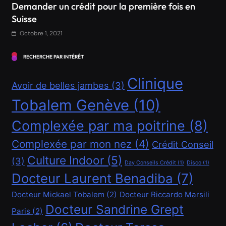
Financement
Comment obtenir un crédit Bancaire en Suisse ?
RECHERCHE PAR INTÉRÊT
Octobre 1, 2021
Clinique
Avoir de belles jambes
(3)
Tobalem Genève
(10)
Complexée par ma poitrine
(8)
Complexée par mon nez
(4)
Crédit Conseil
Culture Indoor
(5)
(3)
Day Conseils Crédit
(1)
Disco
(1)
Docteur Laurent Benadiba
(7)
Docteur Mickael Tobalem
(2)
Docteur Riccardo Marsili
Financement
Docteur Sandrine Grept
Paris
(2)