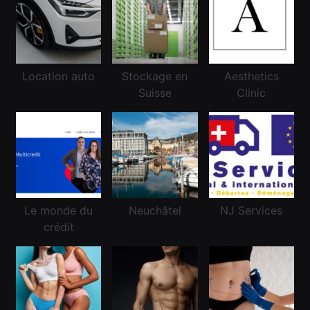
Location auto
Stockage en
Aesthetics
Suisse
Clinic
Financement
Réussir une demande de crédit frontalier
Octobre 1, 2021
Le monde du
Neuchâtel
NJ Services
crédit