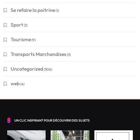
Se refaire la poitrine
(1)
Sport
(3)
Tourisme
(9)
Transports Marchandises
(3)
Financement
Uncategorized
(306)
Conseils pour réussir à obtenir un crédit en Suisse
web
(4)
?
Octobre 1, 2021
UN CLIC INSPIRANT POUR DÉCOUVRIR DES SUJETS