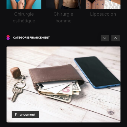
Chirurgie
Chirurgie
Liposuccion
esthétique
homme
Financement
CATÉGORIE FINANCEMENT
Demander un crédit pour la première fois en
Suisse
Octobre 1, 2021