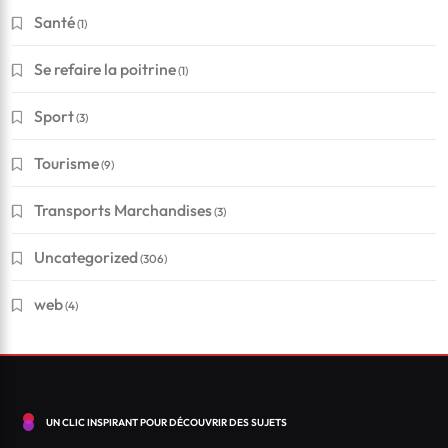
Santé
(1)
Se refaire la poitrine
(1)
Sport
(3)
Financement
Tourisme
(9)
Conseils pour réussir à obtenir un crédit en Suisse
Transports Marchandises
(3)
?
Uncategorized
(306)
Novembre 3, 2020
web
(4)
UN CLIC INSPIRANT POUR DÉCOUVRIR DES SUJETS