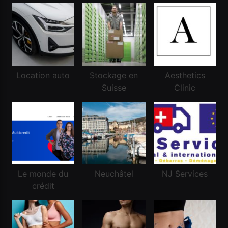
Location auto
Stockage en
Aesthetics
Financement
Suisse
Clinic
Réussir une demande de crédit frontalier
Novembre 3, 2020
Le monde du
Neuchâtel
NJ Services
crédit