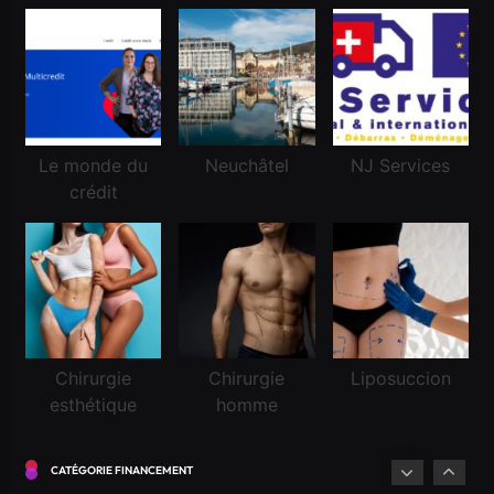
Le monde du
Neuchâtel
NJ Services
crédit
Financement
Chirurgie
Chirurgie
Liposuccion
esthétique
homme
Réussir une demande de crédit frontalier
Avril 21, 2025
CATÉGORIE FINANCEMENT