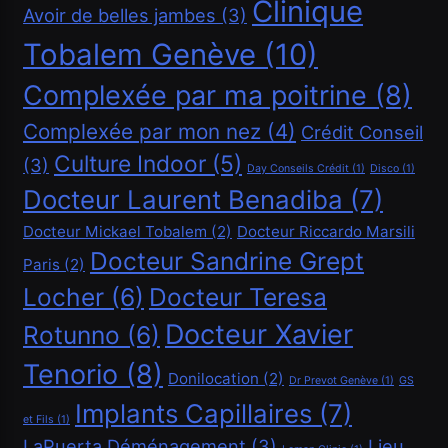
Clinique
Avoir de belles jambes
(3)
Tobalem Genève
(10)
Complexée par ma poitrine
(8)
Complexée par mon nez
(4)
Crédit Conseil
Culture Indoor
(5)
(3)
Financement
Day Conseils Crédit
(1)
Disco
(1)
Docteur Laurent Benadiba
(7)
Comment obtenir un crédit Bancaire en Suisse ?
Docteur Mickael Tobalem
(2)
Docteur Riccardo Marsili
Avril 21, 2025
Docteur Sandrine Grept
Paris
(2)
Locher
(6)
Docteur Teresa
Docteur Xavier
Rotunno
(6)
Tenorio
(8)
Donilocation
(2)
Dr Prevot Genève
(1)
GS
Implants Capillaires
(7)
et Fils
(1)
LaPuerta Déménagement
(3)
Lieu