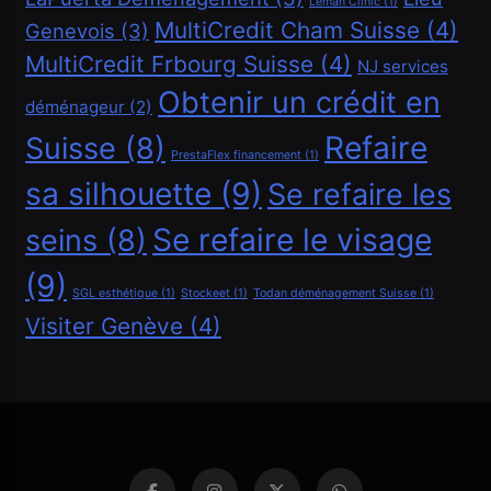
Leman Clinic
(1)
MultiCredit Cham Suisse
(4)
Genevois
(3)
MultiCredit Frbourg Suisse
(4)
NJ services
Financement
Obtenir un crédit en
déménageur
(2)
Refaire
Suisse
(8)
Demander un crédit de 20000 CHF
PrestaFlex financement
(1)
sa silhouette
(9)
Avril 21, 2025
Se refaire les
Se refaire le visage
seins
(8)
(9)
SGL esthétique
(1)
Stockeet
(1)
Todan déménagement Suisse
(1)
Visiter Genève
(4)
Financement
Demander un crédit de 40000 CHF
Avril 21, 2025