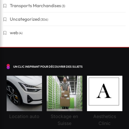
Transports Marchandises
(3)
Uncategorized
(306)
web
(4)
UN CLIC INSPIRANT POUR DÉCOUVRIR DES SUJETS
Financement
Conseils pour réussir à obtenir un crédit en Suisse
Location auto
Stockage en
Aesthetics
?
Suisse
Clinic
Avril 21, 2025