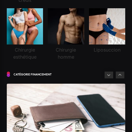
Chirurgie
Chirurgie
Liposuccion
esthétique
homme
Financement
CATÉGORIE FINANCEMENT
Demander un crédit pour la première fois en
Suisse
Janvier 11, 2025