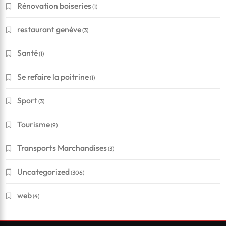
Rénovation boiseries
(1)
restaurant genève
(3)
Santé
(1)
Se refaire la poitrine
(1)
Sport
(3)
Tourisme
(9)
Transports Marchandises
(3)
Financement
Uncategorized
(306)
Conseils pour réussir à obtenir un crédit en Suisse
?
web
(4)
Janvier 11, 2025