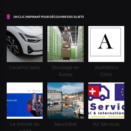
UN CLIC INSPIRANT POUR DÉCOUVRIR DES SUJETS
Location auto
Stockage en
Aesthetics
Suisse
Clinic
Financement
Réussir une demande de crédit frontalier
Janvier 11, 2025
Le monde du
Neuchâtel
NJ Services
crédit