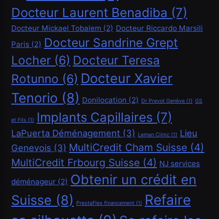
Docteur Laurent Benadiba
(7)
Financement
Docteur Mickael Tobalem
(2)
Docteur Riccardo Marsili
Docteur Sandrine Grept
Paris
(2)
Demander un crédit de 20000 CHF
Locher
(6)
Docteur Teresa
Janvier 11, 2025
Docteur Xavier
Rotunno
(6)
Tenorio
(8)
Donilocation
(2)
Dr Prevot Genève
(1)
GS
Implants Capillaires
(7)
et Fils
(1)
LaPuerta Déménagement
(3)
Lieu
Leman Clinic
(1)
MultiCredit Cham Suisse
(4)
Genevois
(3)
Financement
MultiCredit Frbourg Suisse
(4)
NJ services
Demander un crédit de 40000 CHF
Obtenir un crédit en
déménageur
(2)
Janvier 11, 2025
Refaire
Suisse
(8)
PrestaFlex financement
(1)