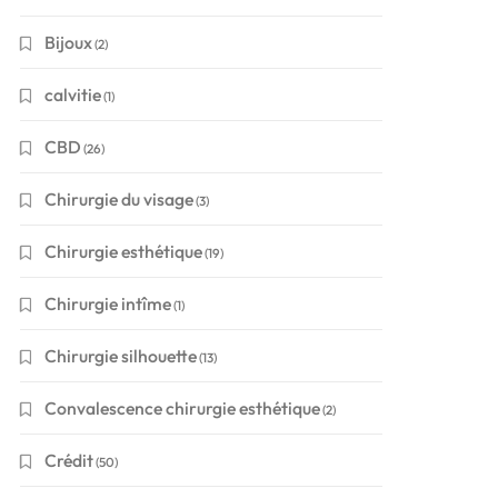
Bijoux
(2)
calvitie
(1)
CBD
(26)
Chirurgie du visage
(3)
Chirurgie esthétique
(19)
Chirurgie intîme
(1)
Chirurgie silhouette
(13)
Convalescence chirurgie esthétique
(2)
Crédit
(50)