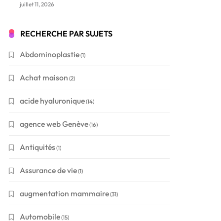
juillet 11, 2026
RECHERCHE PAR SUJETS
Abdominoplastie
(1)
Achat maison
(2)
acide hyaluronique
(14)
agence web Genève
(16)
Antiquités
(1)
Assurance de vie
(1)
augmentation mammaire
(31)
Automobile
(15)