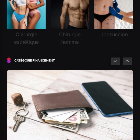
Financement
Chirurgie
Chirurgie
Liposuccion
esthétique
homme
Réussir une demande de crédit frontalier
Janvier 11, 2025
CATÉGORIE FINANCEMENT