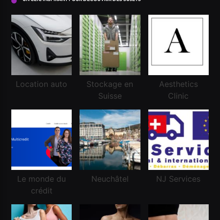
Financement
Conseils pour réussir à obtenir un crédit en Suisse
Location auto
Stockage en
Aesthetics
?
Suisse
Clinic
Janvier 11, 2025
Le monde du
Neuchâtel
NJ Services
crédit