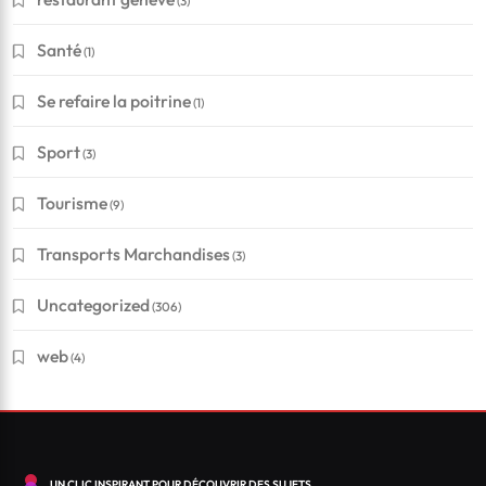
(3)
Santé
(1)
Se refaire la poitrine
(1)
Sport
(3)
Tourisme
(9)
Transports Marchandises
(3)
Uncategorized
(306)
web
(4)
UN CLIC INSPIRANT POUR DÉCOUVRIR DES SUJETS