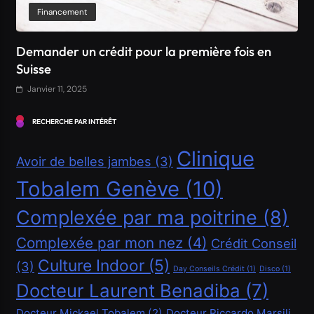
Financement
Demander un crédit pour la première fois en
Suisse
Janvier 11, 2025
RECHERCHE PAR INTÉRÊT
Clinique
Avoir de belles jambes
(3)
Tobalem Genève
(10)
Complexée par ma poitrine
(8)
Complexée par mon nez
(4)
Crédit Conseil
Culture Indoor
(5)
(3)
Financement
Day Conseils Crédit
(1)
Disco
(1)
Docteur Laurent Benadiba
(7)
Comment obtenir un crédit Bancaire en Suisse ?
Docteur Mickael Tobalem
(2)
Docteur Riccardo Marsili