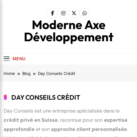
Skip
to
content
Moderne Axe
Développement
MENU
Home
Blog
Day Conseils Crédit
DAY CONSEILS CRÉDIT
Day Conseils est une entreprise spécialisée dans le
crédit privé en Suisse
, reconnue pour son
expertise
approfondie
et son
approche client personnalisée
.