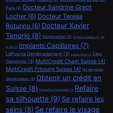
Janvier 11, 2025
Docteur Sandrine Grept
Paris
(2)
Locher
(6)
Docteur Teresa
Docteur Xavier
Rotunno
(6)
Tenorio
(8)
Donilocation
(2)
Dr Prevot Genève
(1)
GS
Implants Capillaires
(7)
et Fils
(1)
LaPuerta Déménagement
(3)
Lieu
Leman Clinic
(1)
MultiCredit Cham Suisse
(4)
Genevois
(3)
MultiCredit Frbourg Suisse
(4)
NJ services
Financement
Obtenir un crédit en
déménageur
(2)
Refaire
Suisse
(8)
Demander un crédit de 20000 CHF
PrestaFlex financement
(1)
sa silhouette
(9)
Janvier 11, 2025
Se refaire les
Se refaire le visage
seins
(8)