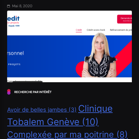
Financement
Comment obtenir un crédit Bancaire en Suisse ?
Mai 8, 2020
RECHERCHE PAR INTÉRÊT
Clinique
Avoir de belles jambes
(3)
Tobalem Genève
(10)
Complexée par ma poitrine
(8)