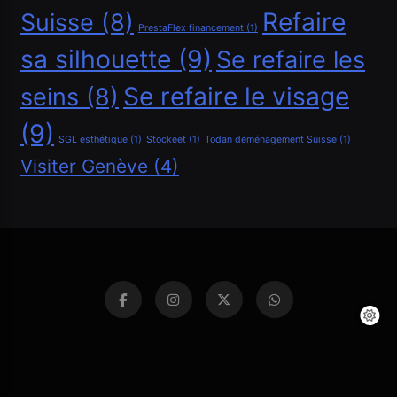
Refaire
Suisse
(8)
PrestaFlex financement
(1)
sa silhouette
(9)
Se refaire les
Se refaire le visage
seins
(8)
(9)
SGL esthétique
(1)
Stockeet
(1)
Todan déménagement Suisse
(1)
Visiter Genève
(4)
Financement
Réussir un crédit auto
Mai 8, 2020