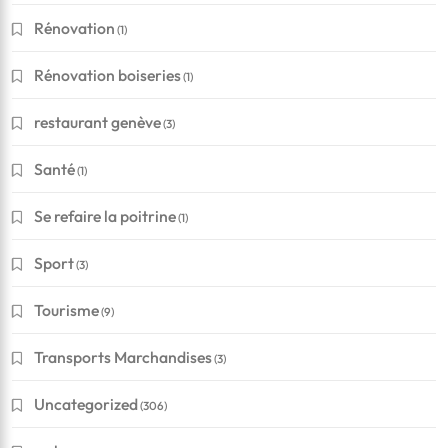
Rénovation
(1)
Rénovation boiseries
(1)
restaurant genève
(3)
Santé
(1)
Se refaire la poitrine
(1)
Sport
(3)
Financement
Tourisme
(9)
Conseils pour réussir à obtenir un crédit en Suisse
Transports Marchandises
(3)
?
Uncategorized
(306)
Mai 8, 2020