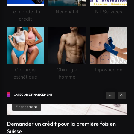
Le monde du
Neuchâtel
NJ Services
crédit
Financement
Chirurgie
Chirurgie
Liposuccion
esthétique
homme
Demander un crédit pour la première fois en
Suisse
CATÉGORIE FINANCEMENT
Mai 8, 2020