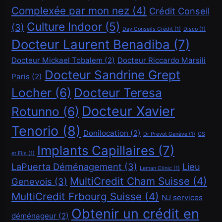
Complexée par mon nez
(4)
Crédit Conseil
Culture Indoor
(5)
(3)
Financement
Day Conseils Crédit
(1)
Disco
(1)
Docteur Laurent Benadiba
(7)
Demander un crédit de 20000 CHF
Docteur Mickael Tobalem
(2)
Docteur Riccardo Marsili
Mai 8, 2020
Docteur Sandrine Grept
Paris
(2)
Locher
(6)
Docteur Teresa
Docteur Xavier
Rotunno
(6)
Tenorio
(8)
Donilocation
(2)
Dr Prevot Genève
(1)
GS
Implants Capillaires
(7)
Financement
et Fils
(1)
LaPuerta Déménagement
(3)
Lieu
Leman Clinic
(1)
Demander un crédit de 40000 CHF
MultiCredit Cham Suisse
(4)
Genevois
(3)
Mai 8, 2020
MultiCredit Frbourg Suisse
(4)
NJ services
Obtenir un crédit en
déménageur
(2)