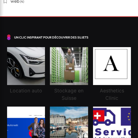
web
(4)
UN CLIC INSPIRANT POUR DÉCOUVRIR DES SUJETS
Location auto
Stockage en
Aesthetics
Financement
Suisse
Clinic
Réussir une demande de crédit frontalier
Mai 8, 2020