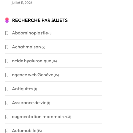
juillet 11, 2026
RECHERCHE PAR SUJETS
Abdominoplastie
(1)
Achat maison
(2)
acide hyaluronique
(14)
agence web Genève
(16)
Antiquités
(1)
Assurance de vie
(1)
augmentation mammaire
(31)
Automobile
(15)