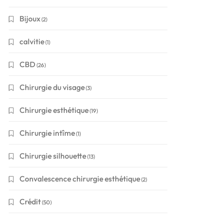
Bijoux
(2)
calvitie
(1)
CBD
(26)
Chirurgie du visage
(3)
Chirurgie esthétique
(19)
Chirurgie intîme
(1)
Chirurgie silhouette
(13)
Convalescence chirurgie esthétique
(2)
Crédit
(50)