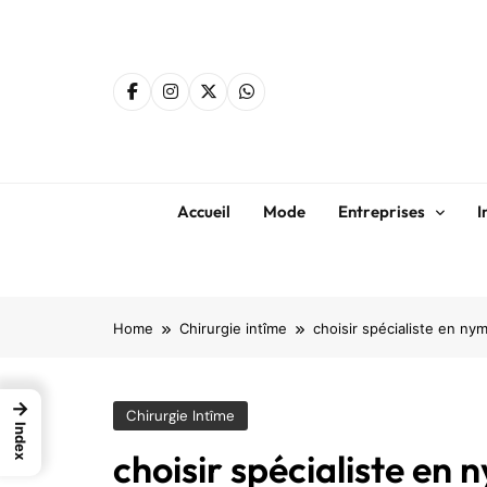
Skip
to
content
Accueil
Mode
Entreprises
I
Home
Chirurgie intîme
choisir spécialiste en n
→
Chirurgie Intîme
Index
choisir spécialiste en