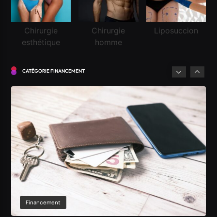
Financement
Chirurgie
Chirurgie
Liposuccion
esthétique
homme
Demander un crédit pour la première fois en
Suisse
CATÉGORIE FINANCEMENT
Mai 5, 2026
Financement