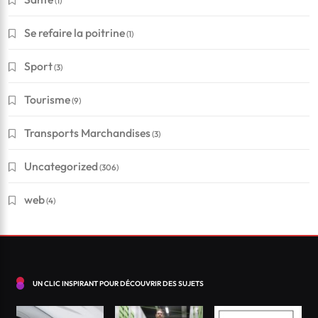
(1)
Se refaire la poitrine
(1)
Sport
(3)
Financement
Tourisme
(9)
Conseils pour réussir à obtenir un crédit en Suisse
Transports Marchandises
(3)
?
Uncategorized
(306)
Mai 5, 2026
web
(4)
UN CLIC INSPIRANT POUR DÉCOUVRIR DES SUJETS