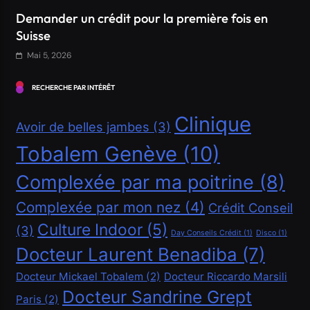
Comment obtenir un crédit Bancaire en Suisse ?
Mai 5, 2026
RECHERCHE PAR INTÉRÊT
Clinique
Avoir de belles jambes
(3)
Tobalem Genève
(10)
Complexée par ma poitrine
(8)
Complexée par mon nez
(4)
Crédit Conseil
Culture Indoor
(5)
(3)
Financement
Day Conseils Crédit
(1)
Disco
(1)
Docteur Laurent Benadiba
(7)
Demander un crédit de 20000 CHF
Docteur Mickael Tobalem
(2)
Docteur Riccardo Marsili
Mai 5, 2026
Docteur Sandrine Grept
Paris
(2)