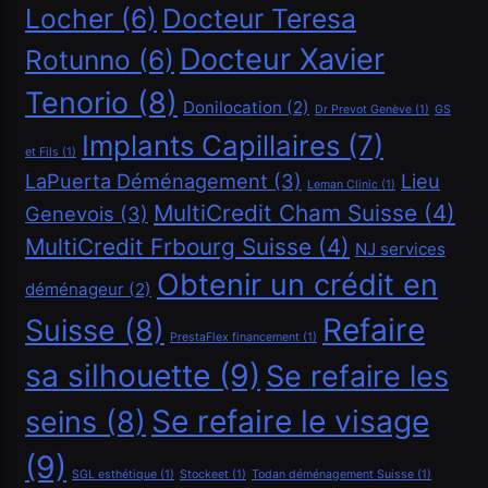
Locher
(6)
Docteur Teresa
Docteur Xavier
Rotunno
(6)
Tenorio
(8)
Donilocation
(2)
Dr Prevot Genève
(1)
GS
Implants Capillaires
(7)
Financement
et Fils
(1)
LaPuerta Déménagement
(3)
Lieu
Leman Clinic
(1)
Demander un crédit de 40000 CHF
MultiCredit Cham Suisse
(4)
Genevois
(3)
Mai 5, 2026
MultiCredit Frbourg Suisse
(4)
NJ services
Obtenir un crédit en
déménageur
(2)
Refaire
Suisse
(8)
PrestaFlex financement
(1)
sa silhouette
(9)
Se refaire les
Se refaire le visage
seins
(8)
(9)
SGL esthétique
(1)
Stockeet
(1)
Todan déménagement Suisse
(1)