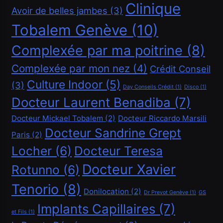
Clinique
Avoir de belles jambes
(3)
Tobalem Genève
(10)
Complexée par ma poitrine
(8)
Complexée par mon nez
(4)
Crédit Conseil
Culture Indoor
(5)
(3)
Financement
Day Conseils Crédit
(1)
Disco
(1)
Docteur Laurent Benadiba
(7)
Demander un crédit de 20000 CHF
Docteur Mickael Tobalem
(2)
Docteur Riccardo Marsili
Mars 3, 2026
Docteur Sandrine Grept
Paris
(2)
Locher
(6)
Docteur Teresa
Docteur Xavier
Rotunno
(6)
Tenorio
(8)
Donilocation
(2)
Dr Prevot Genève
(1)
GS
Implants Capillaires
(7)
Financement
et Fils
(1)