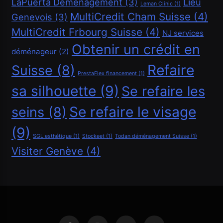
LaPuerta Déménagement
(3)
Lieu
Leman Clinic
(1)
Demander un crédit de 40000 CHF
MultiCredit Cham Suisse
(4)
Genevois
(3)
Mars 3, 2026
MultiCredit Frbourg Suisse
(4)
NJ services
Obtenir un crédit en
déménageur
(2)
Refaire
Suisse
(8)
PrestaFlex financement
(1)
sa silhouette
(9)
Se refaire les
Se refaire le visage
seins
(8)
(9)
SGL esthétique
(1)
Stockeet
(1)
Todan déménagement Suisse
(1)
Visiter Genève
(4)