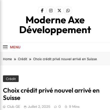
Skip
to
content
Moderne Axe
Développement
MENU
Home
Crédit
Choix crédit privé nouvel arrivé en Suisse
Crédit
Choix crédit privé nouvel arrivé en
Suisse
Club GE
Juillet 2, 2025
0
9 Mins