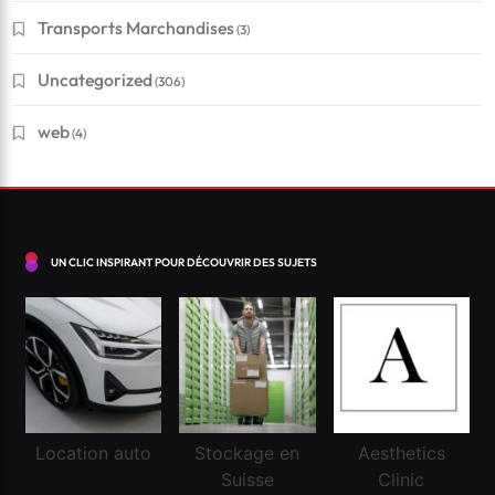
Conseils pour réussir à obtenir un crédit en Suisse
Transports Marchandises
(3)
?
Uncategorized
(306)
Mars 3, 2026
web
(4)
UN CLIC INSPIRANT POUR DÉCOUVRIR DES SUJETS
Location auto
Stockage en
Aesthetics
Financement
Suisse
Clinic