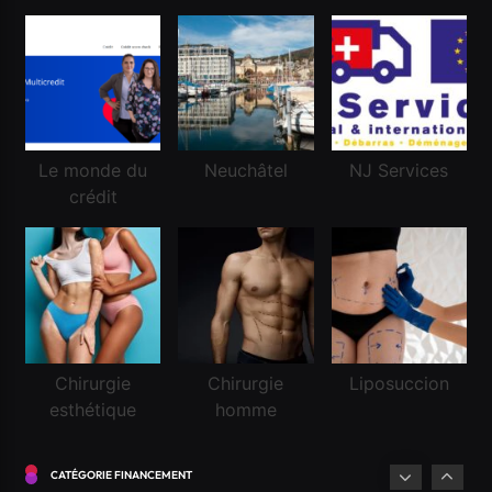
Réussir une demande de crédit frontalier
Mars 3, 2026
Le monde du
Neuchâtel
NJ Services
crédit
Financement
Chirurgie
Chirurgie
Liposuccion
esthétique
homme
Demander un crédit pour la première fois en
Suisse
CATÉGORIE FINANCEMENT