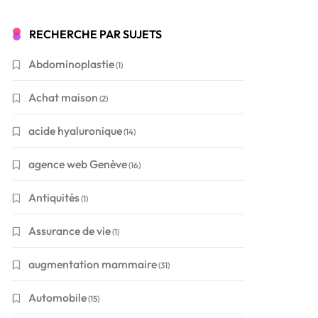
RECHERCHE PAR SUJETS
Abdominoplastie
(1)
Achat maison
(2)
acide hyaluronique
(14)
agence web Genève
(16)
Antiquités
(1)
Assurance de vie
(1)
augmentation mammaire
(31)
Automobile
(15)