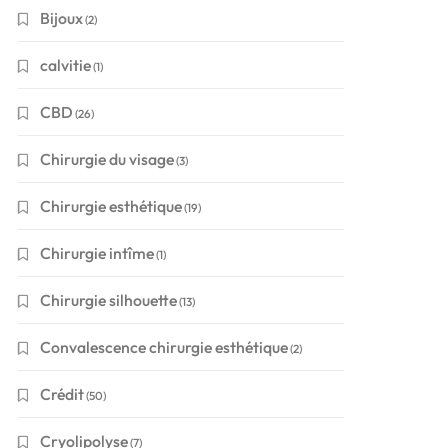
Bijoux
(2)
calvitie
(1)
CBD
(26)
Chirurgie du visage
(3)
Chirurgie esthétique
(19)
Chirurgie intîme
(1)
Chirurgie silhouette
(13)
Convalescence chirurgie esthétique
(2)
Crédit
(50)
Cryolipolyse
(7)