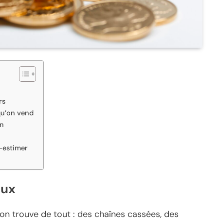
rs
qu’on vend
on
s-estimer
eux
 on trouve de tout : des chaînes cassées, des