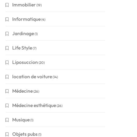
Immobilier
(19)
Informatique
(4)
Jardinage
(1)
Life Style
(7)
Liposuccion
(20)
location de voiture
(14)
Médecine
(26)
Médecine esthétique
(26)
Musique
(1)
Objets pubs
(1)