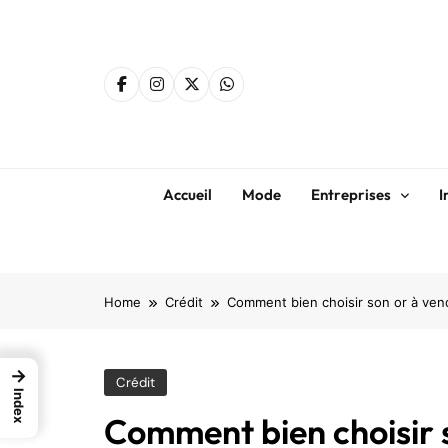
Skip
to
content
Accueil
Mode
Entreprises
I
Home
Crédit
Comment bien choisir son or à vend
→
Crédit
Index
Comment bien choisir 