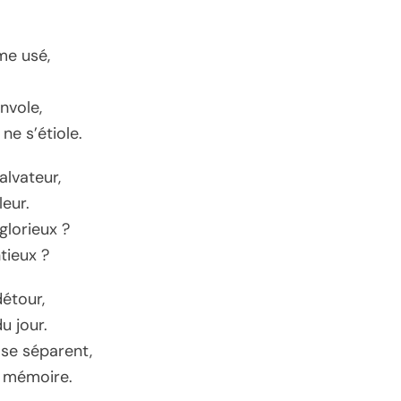
ême usé,
.
nvole,
 ne s’étiole.
alvateur,
eur.
glorieux ?
tieux ?
détour,
u jour.
 se séparent,
e mémoire.