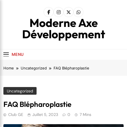
Skip
to
content
Moderne Axe
Développement
MENU
Home
Uncategorized
FAQ Blépharoplastie
Uncategorized
FAQ Blépharoplastie
Club GE
Juillet 5, 2023
0
7 Mins