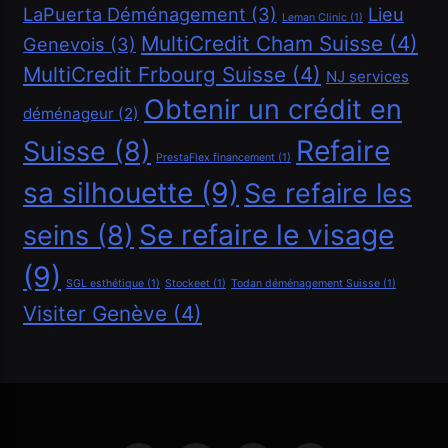
LaPuerta Déménagement
(3)
Lieu
Leman Clinic
(1)
MultiCredit Cham Suisse
(4)
Genevois
(3)
Financement
MultiCredit Frbourg Suisse
(4)
NJ services
Demander un crédit de 40000 CHF
Obtenir un crédit en
déménageur
(2)
Mai 5, 2026
Refaire
Suisse
(8)
PrestaFlex financement
(1)
sa silhouette
(9)
Se refaire les
Se refaire le visage
seins
(8)
(9)
SGL esthétique
(1)
Stockeet
(1)
Todan déménagement Suisse
(1)
Visiter Genève
(4)