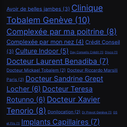
Clinique
Avoir de belles jambes
(3)
Tobalem Genève
(10)
Complexée par ma poitrine
(8)
Complexée par mon nez
(4)
Crédit Conseil
Culture Indoor
(5)
(3)
Day Conseils Crédit
(1)
Disco
(1)
Docteur Laurent Benadiba
(7)
Financement
Docteur Mickael Tobalem
(2)
Docteur Riccardo Marsili
Docteur Sandrine Grept
Paris
(2)
Demander un crédit de 20000 CHF
Locher
(6)
Docteur Teresa
Mai 5, 2026
Docteur Xavier
Rotunno
(6)
Tenorio
(8)
Donilocation
(2)
Dr Prevot Genève
(1)
GS
Implants Capillaires
(7)
et Fils
(1)