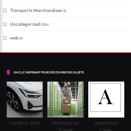
Transports Marchandises
(3)
Financement
Uncategorized
(306)
Conseils pour réussir à obtenir un crédit en Suisse
?
web
(4)
Mai 5, 2026
UN CLIC INSPIRANT POUR DÉCOUVRIR DES SUJETS
Location auto
Stockage en
Aesthetics
Suisse
Clinic