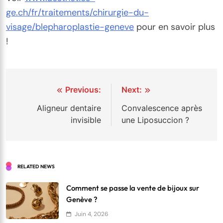
ge.ch/fr/traitements/chirurgie-du-
visage/blepharoplastie-geneve
pour en savoir plus
!
Navigation
Previous:
Next:
de
Aligneur dentaire
Convalescence après
invisible
une Liposuccion ?
l’article
RELATED NEWS
Comment se passe la vente de bijoux sur
Genève ?
Juin 4, 2026