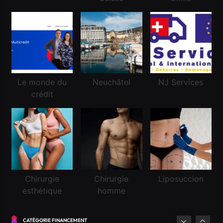
Financement
Réussir une demande de crédit frontalier
Mai 5, 2026
Le monde du
Neuchâtel
NJ Services
crédit
Chirurgie
Chirurgie
Liposuccion
esthétique
homme
Financement
CATÉGORIE FINANCEMENT