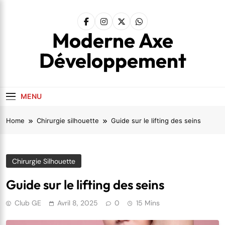
Skip
to
content
Moderne Axe
Développement
MENU
Home
Chirurgie silhouette
Guide sur le lifting des seins
Chirurgie Silhouette
Guide sur le lifting des seins
Club GE
Avril 8, 2025
0
15 Mins