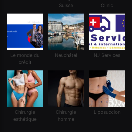
Financement
Suisse
Clinic
Réussir une demande de crédit frontalier
Janvier 11, 2025
Le monde du
Neuchâtel
NJ Services
crédit
Financement
Chirurgie
Chirurgie
Liposuccion
esthétique
homme
Demander un crédit pour la première fois en