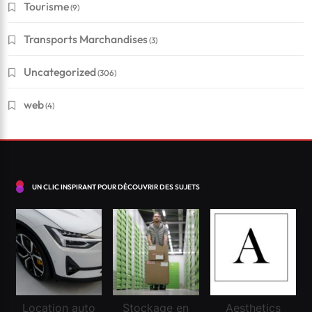
Tourisme
(9)
Conseils pour réussir à obtenir un crédit en Suisse
Transports Marchandises
(3)
?
Uncategorized
(306)
Janvier 11, 2025
web
(4)
UN CLIC INSPIRANT POUR DÉCOUVRIR DES SUJETS
Location auto
Stockage en
Aesthetics