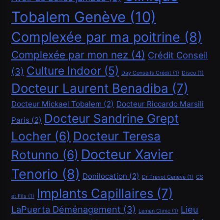
Tobalem Genève
(10)
Complexée par ma poitrine
(8)
Complexée par mon nez
(4)
Crédit Conseil
Culture Indoor
(5)
(3)
Financement
Day Conseils Crédit
(1)
Disco
(1)
Docteur Laurent Benadiba
(7)
Demander un crédit de 20000 CHF
Docteur Mickael Tobalem
(2)
Docteur Riccardo Marsili
Mai 21, 2020
Docteur Sandrine Grept
Paris
(2)
Locher
(6)
Docteur Teresa
Docteur Xavier
Rotunno
(6)
Tenorio
(8)
Donilocation
(2)
Dr Prevot Genève
(1)
GS
Implants Capillaires
(7)
Financement
et Fils
(1)
LaPuerta Déménagement
(3)
Lieu
Leman Clinic
(1)