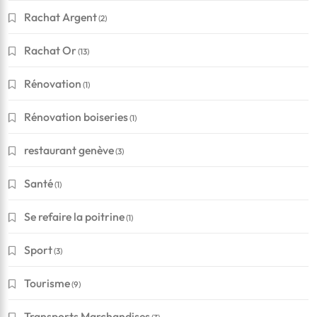
Rachat Argent
(2)
Rachat Or
(13)
Rénovation
(1)
Rénovation boiseries
(1)
restaurant genève
(3)
Santé
(1)
Se refaire la poitrine
(1)
Sport
(3)
Financement
Tourisme
(9)
Conseils pour réussir à obtenir un crédit en Suisse
Transports Marchandises