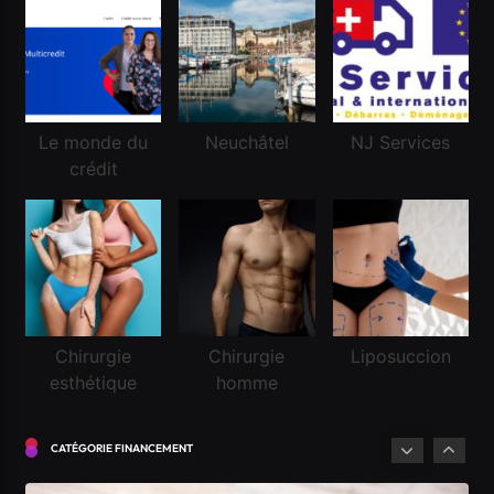
Réussir une demande de crédit frontalier
Mai 21, 2020
Le monde du
Neuchâtel
NJ Services
crédit
Financement
Chirurgie
Chirurgie
Liposuccion
esthétique
homme
Demander un crédit pour la première fois en
Suisse
CATÉGORIE FINANCEMENT
Mai 21, 2020