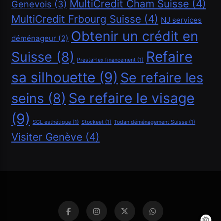
Demander un crédit de 40000 CHF
MultiCredit Cham Suisse
(4)
Genevois
(3)
Mai 21, 2020
MultiCredit Frbourg Suisse
(4)
NJ services
Obtenir un crédit en
déménageur
(2)
Refaire
Suisse
(8)
PrestaFlex financement
(1)
sa silhouette
(9)
Se refaire les
Se refaire le visage
seins
(8)
(9)
SGL esthétique
(1)
Stockeet
(1)
Todan déménagement Suisse
(1)
Visiter Genève
(4)
Financement