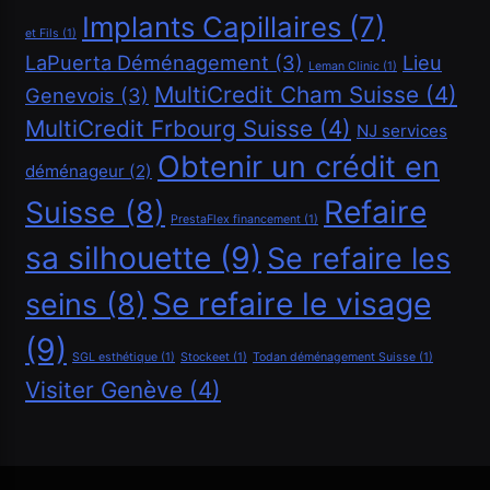
Implants Capillaires
(7)
Financement
et Fils
(1)
LaPuerta Déménagement
(3)
Lieu
Leman Clinic
(1)
Demander un crédit de 40000 CHF
MultiCredit Cham Suisse
(4)
Genevois
(3)
Mai 5, 2026
MultiCredit Frbourg Suisse
(4)
NJ services
Obtenir un crédit en
déménageur
(2)
Refaire
Suisse
(8)
PrestaFlex financement
(1)
sa silhouette
(9)
Se refaire les
Se refaire le visage
seins
(8)
(9)
SGL esthétique
(1)
Stockeet
(1)
Todan déménagement Suisse
(1)
Visiter Genève
(4)