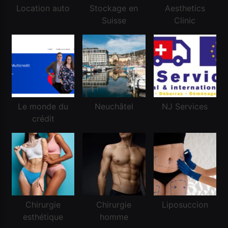
Location auto
Stockage en
Aesthetics
Financement
Suisse
Clinic
Réussir une demande de crédit frontalier
Mai 5, 2026
Le monde du
Neuchâtel
NJ Services
crédit
Financement
Chirurgie
Chirurgie
Liposuccion
esthétique
homme