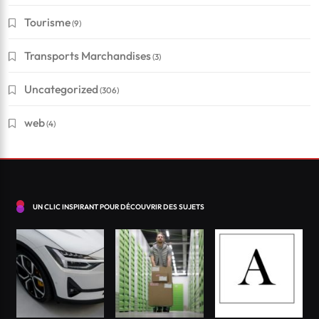
Financement
Tourisme
(9)
Conseils pour réussir à obtenir un crédit en Suisse
Transports Marchandises
(3)
?
Uncategorized
(306)
Mai 5, 2026
web
(4)
UN CLIC INSPIRANT POUR DÉCOUVRIR DES SUJETS