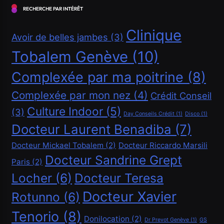
RECHERCHE PAR INTÉRÊT
Clinique
Avoir de belles jambes
(3)
Tobalem Genève
(10)
Complexée par ma poitrine
(8)
Complexée par mon nez
(4)
Crédit Conseil
Culture Indoor
(5)
(3)
Financement
Day Conseils Crédit
(1)
Disco
(1)
Docteur Laurent Benadiba
(7)
Demander un crédit de 20000 CHF
Docteur Mickael Tobalem
(2)
Docteur Riccardo Marsili
Mai 5, 2026
Docteur Sandrine Grept
Paris
(2)
Locher
(6)
Docteur Teresa
Docteur Xavier
Rotunno
(6)
Tenorio
(8)
Donilocation
(2)
Dr Prevot Genève
(1)
GS