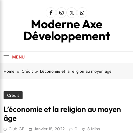
Skip
to
content
Moderne Axe
Développement
MENU
Home
Crédit
L’économie et la religion au moyen âge
Crédit
L’économie et la religion au moyen
âge
Club GE
Janvier 18, 2022
0
8 Mins