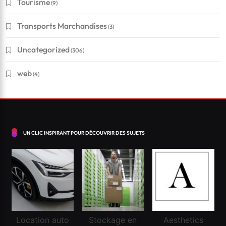
Tourisme
(9)
Financement
Transports Marchandises
(3)
Conseils pour réussir à obtenir un crédit en Suisse
?
Uncategorized
(306)
Mars 3, 2026
web
(4)
UN CLIC INSPIRANT POUR DÉCOUVRIR DES SUJETS
Location auto
Stockage en
Aesthetics