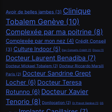
Clinique
Avoir de belles jambes
(3)
Tobalem Genève
(10)
Complexée par ma poitrine
(8)
Complexée par mon nez
(4)
Crédit Conseil
Culture Indoor
(5)
(3)
Day Conseils Crédit
(1)
Disco
(1)
Financement
Docteur Laurent Benadiba
(7)
Docteur Mickael Tobalem
(2)
Docteur Riccardo Marsili
Demander un crédit de 20000 CHF
Docteur Sandrine Grept
Paris
(2)
Mars 3, 2026
Locher
(6)
Docteur Teresa
Docteur Xavier
Rotunno
(6)
Tenorio
(8)
Donilocation
(2)
Dr Prevot Genève
(1)
GS
Implants Capillaires
(7)