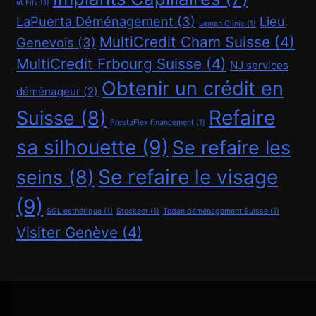
et Fils
(1)
Financement
LaPuerta Déménagement
(3)
Lieu
Leman Clinic
(1)
MultiCredit Cham Suisse
(4)
Genevois
(3)
Demander un crédit de 40000 CHF
MultiCredit Frbourg Suisse
(4)
NJ services
Mars 3, 2026
Obtenir un crédit en
déménageur
(2)
Refaire
Suisse
(8)
PrestaFlex financement
(1)
sa silhouette
(9)
Se refaire les
Se refaire le visage
seins
(8)
(9)
SGL esthétique
(1)
Stockeet
(1)
Todan déménagement Suisse
(1)
Visiter Genève
(4)