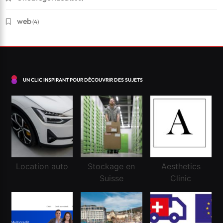
Janvier 14, 2026
web
(4)
UN CLIC INSPIRANT POUR DÉCOUVRIR DES SUJETS
Location auto
Stockage en
Aesthetics
Financement
Suisse
Clinic
Réussir une demande de crédit frontalier
Janvier 14, 2026