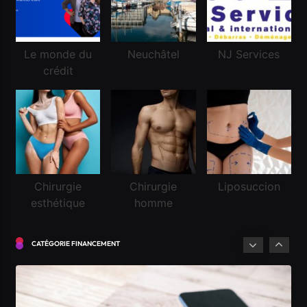
Le monde du
Neuchâtel
NJ Services
crédit
Financement
Chirurgie
Chirurgie
Liposuccion
esthétique
homme
Demander un crédit pour la première fois en
Suisse
CATÉGORIE FINANCEMENT
Janvier 14, 2026