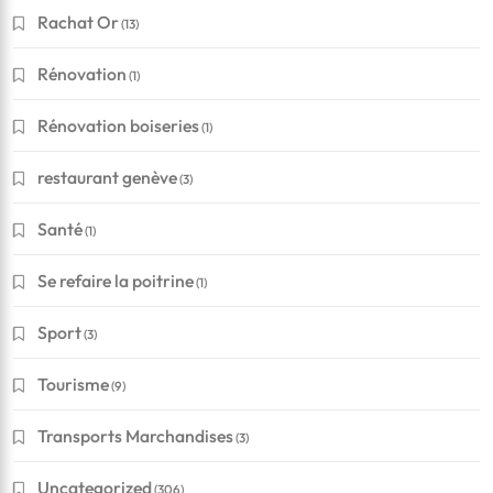
Rachat Or
(13)
Rénovation
(1)
Rénovation boiseries
(1)
restaurant genève
(3)
Santé
(1)
Se refaire la poitrine
(1)
Sport
(3)
Financement
Tourisme
(9)
Conseils pour réussir à obtenir un crédit en Suisse
Transports Marchandises
(3)
?
Uncategorized
(306)