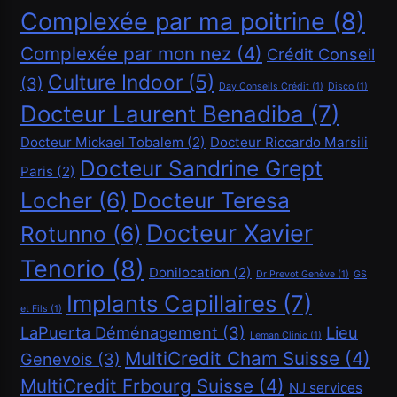
Complexée par ma poitrine
(8)
Complexée par mon nez
(4)
Crédit Conseil
Culture Indoor
(5)
(3)
Financement
Day Conseils Crédit
(1)
Disco
(1)
Docteur Laurent Benadiba
(7)
Demander un crédit de 20000 CHF
Docteur Mickael Tobalem
(2)
Docteur Riccardo Marsili
Janvier 14, 2026
Docteur Sandrine Grept
Paris
(2)
Locher
(6)
Docteur Teresa
Docteur Xavier
Rotunno
(6)
Tenorio
(8)
Donilocation
(2)
Dr Prevot Genève
(1)
GS
Implants Capillaires
(7)
Financement
et Fils
(1)
LaPuerta Déménagement
(3)
Lieu
Leman Clinic
(1)
Demander un crédit de 40000 CHF
MultiCredit Cham Suisse
(4)
Genevois
(3)
Janvier 14, 2026
MultiCredit Frbourg Suisse
(4)
NJ services