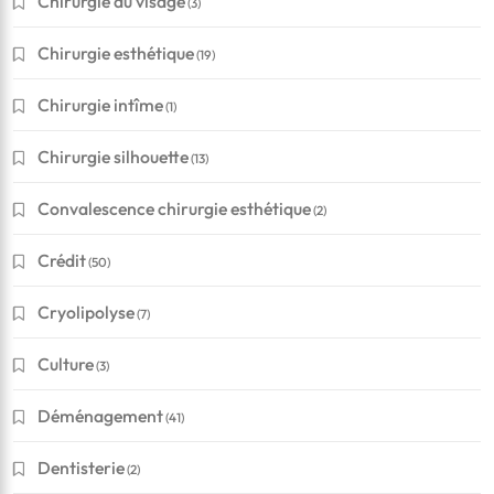
Chirurgie du visage
(3)
Chirurgie esthétique
(19)
Chirurgie intîme
(1)
Chirurgie silhouette
(13)
Convalescence chirurgie esthétique
(2)
Crédit
(50)
Cryolipolyse
(7)
Culture
(3)
Déménagement
(41)
Dentisterie
(2)