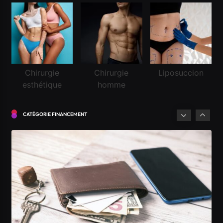
Financement
Chirurgie
Chirurgie
Liposuccion
esthétique
homme
Demander un crédit pour la première fois en
Suisse
CATÉGORIE FINANCEMENT
Mars 3, 2026