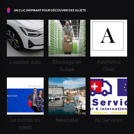
UN CLIC INSPIRANT POUR DÉCOUVRIR DES SUJETS
Location auto
Stockage en
Aesthetics
Financement
Suisse
Clinic
Réussir une demande de crédit frontalier
Mars 3, 2026
Le monde du
Neuchâtel
NJ Services
crédit