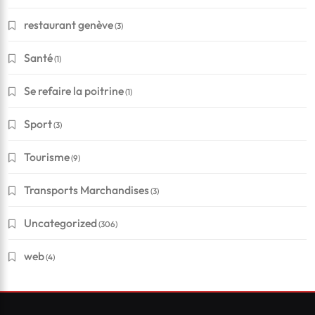
restaurant genève
(3)
Santé
(1)
Se refaire la poitrine
(1)
Sport
(3)
Financement
Tourisme
(9)
Conseils pour réussir à obtenir un crédit en Suisse
Transports Marchandises
(3)
?
Uncategorized
(306)
Mars 3, 2026
web
(4)