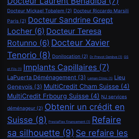
Docteur Laurent Benadiba
(7)
Demander un crédit de 20000 CHF
Docteur Mickael Tobalem
(2)
Docteur Riccardo Marsili
Mars 3, 2026
Docteur Sandrine Grept
Paris
(2)
Locher
(6)
Docteur Teresa
Docteur Xavier
Rotunno
(6)
Tenorio
(8)
Donilocation
(2)
Dr Prevot Genève
(1)
GS
Implants Capillaires
(7)
Financement
et Fils
(1)
LaPuerta Déménagement
(3)
Lieu
Leman Clinic
(1)
Demander un crédit de 40000 CHF
MultiCredit Cham Suisse
(4)
Genevois
(3)
Mars 3, 2026
MultiCredit Frbourg Suisse
(4)
NJ services
Obtenir un crédit en
déménageur
(2)
Refaire
Suisse
(8)
PrestaFlex financement
(1)
sa silhouette
(9)
Se refaire les