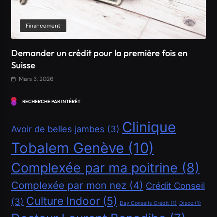
Financement
Comment obtenir un crédit Bancaire en Suisse ?
Mars 3, 2026
RECHERCHE PAR INTÉRÊT
Clinique
Avoir de belles jambes
(3)
Tobalem Genève
(10)
Complexée par ma poitrine
(8)
Complexée par mon nez
(4)
Crédit Conseil
Culture Indoor
(5)
(3)
Financement
Day Conseils Crédit
(1)
Disco
(1)